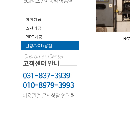
철판가공
스텐가공
PIPE가공
NC
밴딩/NCT/용접