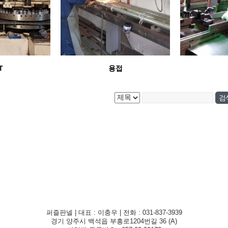
T
용접
퍼즐판넬 | 대표 : 이충우 | 전화 : 031-837-3939
경기 양주시 백석읍 부흥로1204번길 36 (A)